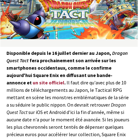
a
s
y
R
Disponible depuis le 16 juillet dernier au Japon,
Dragon
i
Quest Tact
fera prochainement son arrivée sur les
smartphones occidentaux, comme le confirme
n
aujourd'hui Square Enix en diffusant une bande-
annonce et
un site officiel
.
Il faut dire qu'avec plus de 10
g
millions de téléchargements au Japon, le Tactical RPG
mettant en scène les monstres emblématiques de la série
a su séduire le public nippon. On devrait retrouver
Dragon
Quest Tact
sur iOS et Android d'ici la fin d'année, même si
aucune date n'a pour le moment été avancée. Si les joueurs
les plus chevronnés seront tentés de dépenser quelques
précieux euros pour accélérer leur collection, Square Enix