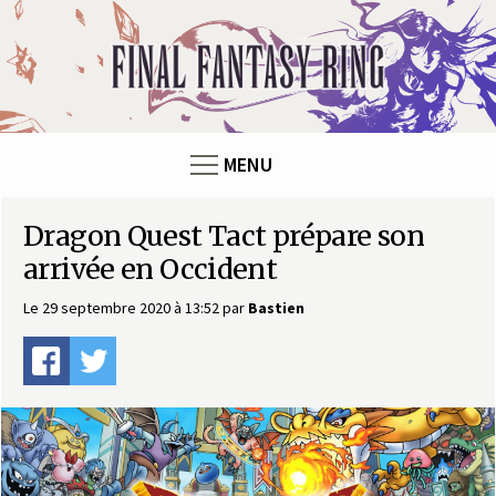
Panneau de gestion des cookies
F
i
n
MENU
a
Dragon Quest Tact prépare son
l
arrivée en Occident
F
Le 29 septembre 2020 à 13:52
par
Bastien
a
n
t