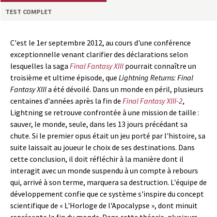
a
TEST COMPLET
s
C'est le 1er septembre 2012, au cours d'une conférence
y
exceptionnelle venant clarifier des déclarations selon
lesquelles la saga
Final Fantasy XIII
pourrait connaître un
R
troisième et ultime épisode, que
Lightning Returns: Final
Fantasy XIII
a été dévoilé. Dans un monde en péril, plusieurs
i
centaines d'années après la fin de
Final Fantasy XIII-2
,
Lightning se retrouve confrontée à une mission de taille :
n
sauver, le monde, seule, dans les 13 jours précédant sa
chute. Si le premier opus était un jeu porté par l'histoire, sa
g
suite laissait au joueur le choix de ses destinations. Dans
cette conclusion, il doit réfléchir à la manière dont il
interagit avec un monde suspendu à un compte à rebours
qui, arrivé à son terme, marquera sa destruction. L'équipe de
développement confie que ce système s'inspire du concept
scientifique de « L'Horloge de l'Apocalypse », dont minuit
représente la fin du monde. Dans cette théorie, plusieurs