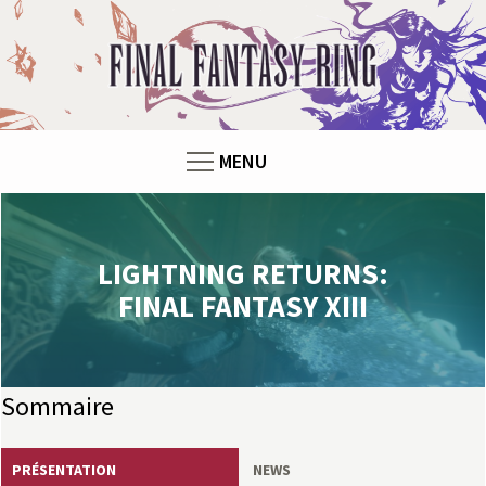
Panneau de gestion des cookies
F
i
n
MENU
a
l
LIGHTNING RETURNS:
F
FINAL FANTASY XIII
a
n
Sommaire
t
PRÉSENTATION
NEWS