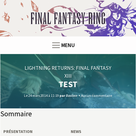
F
i
n
MENU
a
l
LIGHTNING RETURNS: FINAL FANTASY
XIII
F
TEST
a
Le 24 mars 2014 à 11:19
par
Bastien
Aucun commentaire
n
Sommaire
t
PRÉSENTATION
NEWS