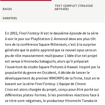
a
TEST COMPLET (TRILOGIE
RACES
ABYSSÉE)
s
VANA'DIEL
y
En 2002,
Final Fantasy XI
est le deuxième épisode de la série
R
à voir le jour sur PlayStation 2. Annoncé deux ans plus tôt
lors de la conférence Square Millenium, c'est à la surprise
i
générale que le public apprend que ce nouvel opus sera un
jeu de rôle massivement multijoueur. L'idée d'un tel projet
n
est venue à Hironobu Sakaguchi, alors qu'il préparait
l'ouverture du studio Square Pictures à Hawaii. Inspiré par la
g
popularité du genre en Occident, il décide de lancer le
développement du premier MMORPG de la firme, tout en le
basant sur la série
Final Fantasy
. L'équipe de
Chrono
Cross
est alors chargée du projet, conçu pour être porté sur
différentes plates-formes. Si les premières réactions face à
ce titre sont négatives, le producteur Hiromichi Tanaka le