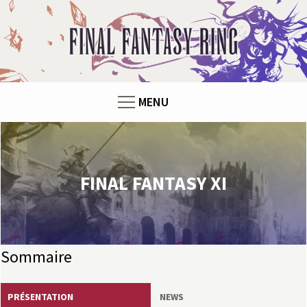
F
i
n
MENU
a
l
F
FINAL FANTASY XI
a
n
Sommaire
t
PRÉSENTATION
NEWS