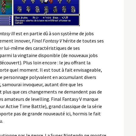
ntasy III
est en partie dû à son système de jobs
lement innover,
Final Fantasy V
hérite de toutes ses
er lui-même des caractéristiques de ses
parmi la vingtaine disponible (de nouveaux jobs
écouvert). Plus loin encore : le jeu offrant la
orte quel moment. Il est tout à fait envisageable,
 personnage polyvalent en accumulant divers
 samouraï invoqueur, autant dire que les
tant plus que ces changements ne demandent pas de
 les amateurs de levelling. Final Fantasy V marque
r Active Time Battle), grand classique de la série
rte pas de grande nouveauté ici, hormis le fait
u.
lutionne pas le genre. La Super Nintendo ne montre