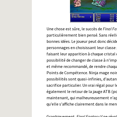
Une chose est sûre, le succès de
Final Fa
particulièrement bien pensé. Sans réel
bonnes idées. Le joueur peut donc décid
personnages en choisissant leur classe 
faisant leur apparition à chaque cristal d
possibilité de changer de classe à n'imp
et même recommandé, de rendre chaque
Points de Compétence. Ninja mage noir,
possibilités sont quasi-infinies, d'au
sacrifice particulier. Un vrai régal pour
également le retour de la jauge ATB (pou
maintenant, qui malheureusement n'appo
qu'elle s'affiche clairement dans le men
Graphiquement,
Final Fantasy V
ne révo