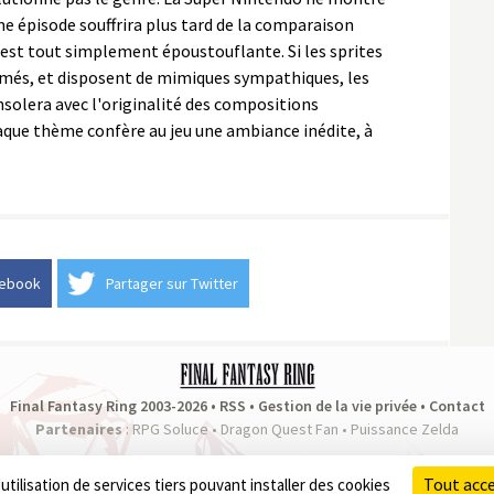
me épisode souffrira plus tard de la comparaison
n est tout simplement époustouflante. Si les sprites
imés, et disposent de mimiques sympathiques, les
nsolera avec l'originalité des compositions
que thème confère au jeu une ambiance inédite, à
cebook
Partager sur Twitter
Final Fantasy Ring 2003-2026 •
RSS
•
Gestion de la vie privée
•
Contact
Partenaires
:
RPG Soluce
•
Dragon Quest Fan
•
Puissance Zelda
Tout acc
utilisation de services tiers pouvant installer des cookies