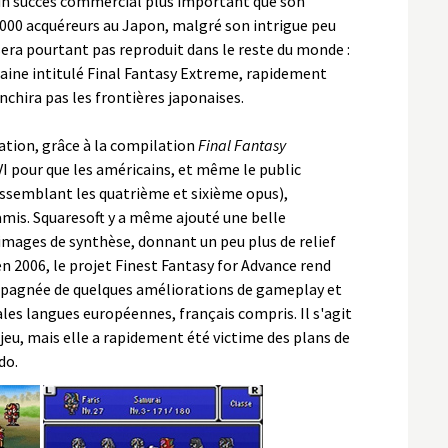
n succès commercial plus important que son
.000 acquéreurs au Japon, malgré son intrigue peu
 sera pourtant pas reproduit dans le reste du monde :
caine intitulé Final Fantasy Extreme, rapidement
nchira pas les frontières japonaises.
ation, grâce à la compilation
Final Fantasy
VI pour que les américains, et même le public
ssemblant les quatrième et sixième opus),
amis. Squaresoft y a même ajouté une belle
images de synthèse, donnant un peu plus de relief
en 2006, le projet Finest Fantasy for Advance rend
pagnée de quelques améliorations de gameplay et
ales langues européennes, français compris. Il s'agit
u jeu, mais elle a rapidement été victime des plans de
do.