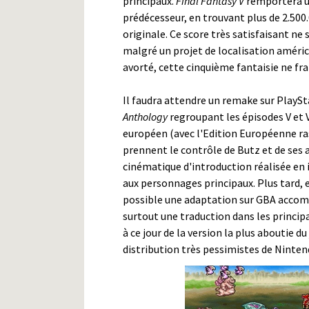
principaux.
Final Fantasy V
remportera u
prédécesseur, en trouvant plus de 2.500
originale. Ce score très satisfaisant ne
malgré un projet de localisation améri
avorté, cette cinquième fantaisie ne fra
Il faudra attendre un remake sur PlaySt
Anthology
regroupant les épisodes V et 
européen (avec l'Edition Européenne ra
prennent le contrôle de Butz et de ses 
cinématique d'introduction réalisée en 
aux personnages principaux. Plus tard, 
possible une adaptation sur GBA accom
surtout une traduction dans les princip
à ce jour de la version la plus aboutie d
distribution très pessimistes de Ninten