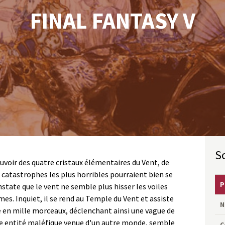
FINAL FANTASY V
uvoir des quatre cristaux élémentaires du Vent, de
es catastrophes les plus horribles pourraient bien se
P
nstate que le vent ne semble plus hisser les voiles
mes. Inquiet, il se rend au Temple du Vent et assiste
N
rise en mille morceaux, déclenchant ainsi une vague de
ne entité maléfique venue d'un autre monde, semble
C