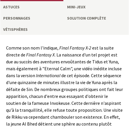
a
ASTUCES
MINI-JEUX
s
PERSONNAGES
SOLUTION COMPLÈTE
y
VÊTISPHÈRES
R
Comme son nom l'indique,
Final Fantasy X-2
est la suite
directe de
Final Fantasy X
. La naissance d'un tel projet est
i
due au succès des aventures envoûtantes de Tidus et Yuna,
mais également à "Eternal Calm", une vidéo inédite incluse
n
dans la version
International
de cet épisode. Cette séquence
d'une quinzaine de minutes illustre la vie de Yuna après la
g
défaite de Sin. De nombreux groupes politiques ont fait leur
apparition, chacun d'entre eux essayant d'obtenir le
soutien de la fameuse Invokeuse. Cette dernière n'aspirant
qu'à la tranquillité, elle refuse toute proposition. Une visite
de Rikku va cependant chambouler son existence. En effet,
la jeune Al Bhed détient une sphère au contenu plutôt