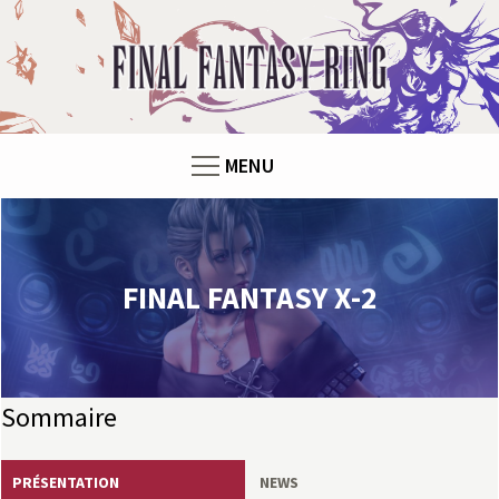
F
i
n
MENU
a
l
F
FINAL FANTASY X-2
a
n
Sommaire
t
PRÉSENTATION
NEWS