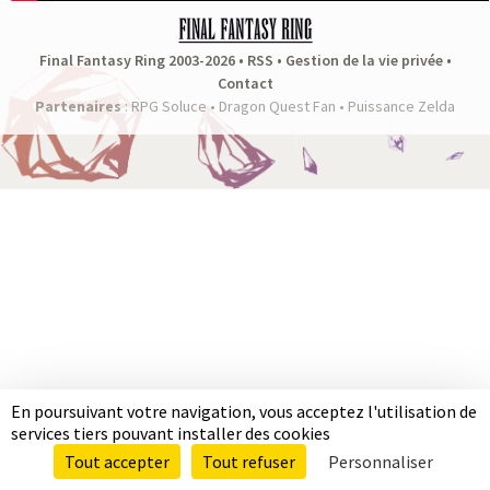
a
s
Final Fantasy Ring 2003-2026 •
RSS
•
Gestion de la vie privée
•
Contact
y
Partenaires
:
RPG Soluce
•
Dragon Quest Fan
•
Puissance Zelda
R
i
n
g
En poursuivant votre navigation, vous acceptez l'utilisation de
services tiers pouvant installer des cookies
Tout accepter
Tout refuser
Personnaliser