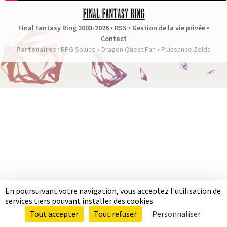
a
s
Final Fantasy Ring 2003-2026 •
RSS
•
Gestion de la vie privée
•
Contact
y
Partenaires
:
RPG Soluce
•
Dragon Quest Fan
•
Puissance Zelda
R
i
n
g
En poursuivant votre navigation, vous acceptez l'utilisation de
services tiers pouvant installer des cookies
Tout accepter
Tout refuser
Personnaliser