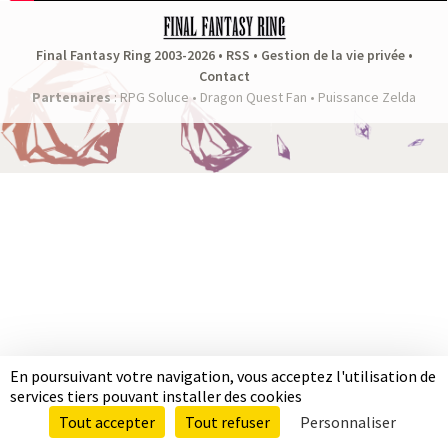
a
s
Final Fantasy Ring 2003-2026 •
RSS
•
Gestion de la vie privée
•
Contact
y
Partenaires
:
RPG Soluce
•
Dragon Quest Fan
•
Puissance Zelda
R
i
n
g
En poursuivant votre navigation, vous acceptez l'utilisation de
services tiers pouvant installer des cookies
Tout accepter
Tout refuser
Personnaliser