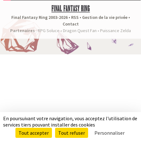
a
s
Final Fantasy Ring 2003-2026 •
RSS
•
Gestion de la vie privée
•
Contact
y
Partenaires
:
RPG Soluce
•
Dragon Quest Fan
•
Puissance Zelda
R
i
n
g
En poursuivant votre navigation, vous acceptez l'utilisation de
services tiers pouvant installer des cookies
Tout accepter
Tout refuser
Personnaliser