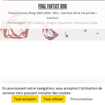
a
s
Final Fantasy Ring 2003-2026 •
RSS
•
Gestion de la vie privée
•
Contact
y
Partenaires
:
RPG Soluce
•
Dragon Quest Fan
•
Puissance Zelda
R
i
n
g
En poursuivant votre navigation, vous acceptez l'utilisation de
services tiers pouvant installer des cookies
Tout accepter
Tout refuser
Personnaliser