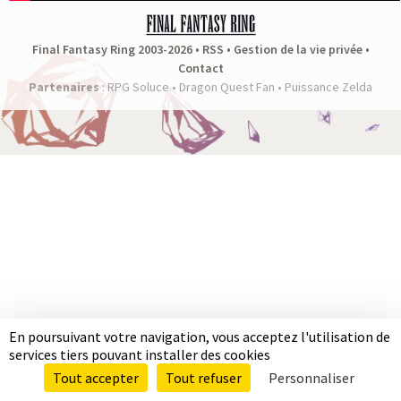
a
s
Final Fantasy Ring 2003-2026 •
RSS
•
Gestion de la vie privée
•
Contact
y
Partenaires
:
RPG Soluce
•
Dragon Quest Fan
•
Puissance Zelda
R
i
n
g
En poursuivant votre navigation, vous acceptez l'utilisation de
services tiers pouvant installer des cookies
Tout accepter
Tout refuser
Personnaliser