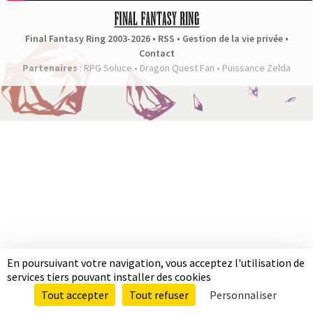
a
s
Final Fantasy Ring 2003-2026 •
RSS
•
Gestion de la vie privée
•
Contact
y
Partenaires
:
RPG Soluce
•
Dragon Quest Fan
•
Puissance Zelda
R
i
n
g
En poursuivant votre navigation, vous acceptez l'utilisation de
services tiers pouvant installer des cookies
Tout accepter
Tout refuser
Personnaliser