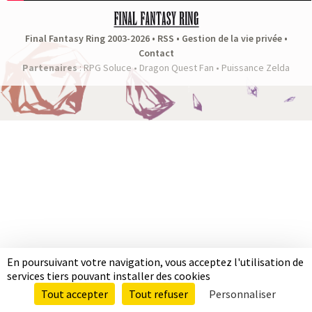
a
s
Final Fantasy Ring 2003-2026 •
RSS
•
Gestion de la vie privée
•
Contact
y
Partenaires
:
RPG Soluce
•
Dragon Quest Fan
•
Puissance Zelda
R
i
n
g
En poursuivant votre navigation, vous acceptez l'utilisation de
services tiers pouvant installer des cookies
Tout accepter
Tout refuser
Personnaliser