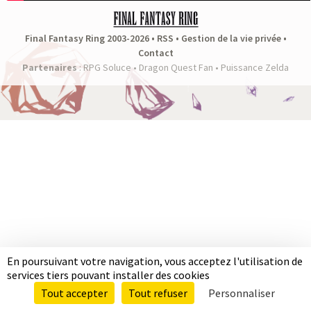
a
s
Final Fantasy Ring 2003-2026 •
RSS
•
Gestion de la vie privée
•
Contact
y
Partenaires
:
RPG Soluce
•
Dragon Quest Fan
•
Puissance Zelda
R
i
n
g
En poursuivant votre navigation, vous acceptez l'utilisation de
services tiers pouvant installer des cookies
Tout accepter
Tout refuser
Personnaliser