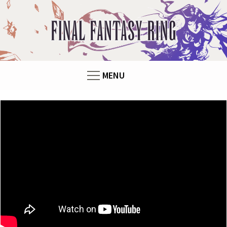
Panneau de gestion des cookies
F
i
n
MENU
a
l
F
a
n
t