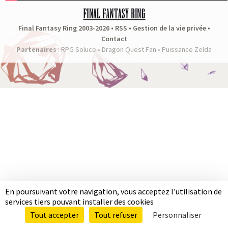
a
s
Final Fantasy Ring 2003-2026 •
RSS
•
Gestion de la vie privée
•
Contact
y
Partenaires
:
RPG Soluce
•
Dragon Quest Fan
•
Puissance Zelda
R
i
n
g
En poursuivant votre navigation, vous acceptez l'utilisation de
services tiers pouvant installer des cookies
Tout accepter
Tout refuser
Personnaliser