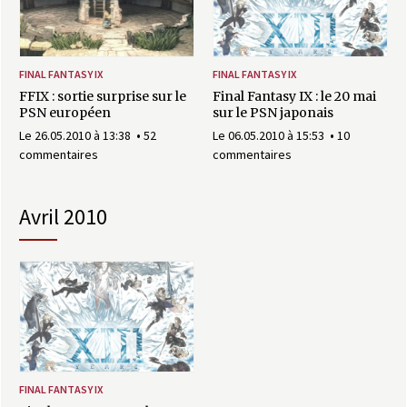
a
s
FINAL FANTASY IX
FINAL FANTASY IX
y
FFIX : sortie surprise sur le
Final Fantasy IX : le 20 mai
PSN européen
sur le PSN japonais
R
Le 26.05.2010 à 13:38
52
Le 06.05.2010 à 15:53
10
commentaires
commentaires
i
avril 2010
n
g
FINAL FANTASY IX