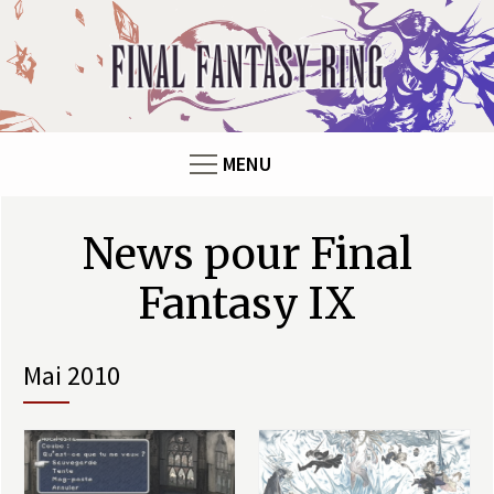
Panneau de gestion des cookies
F
i
n
MENU
a
l
Pages
News pour Final
F
Fantasy IX
a
mai 2010
n
t