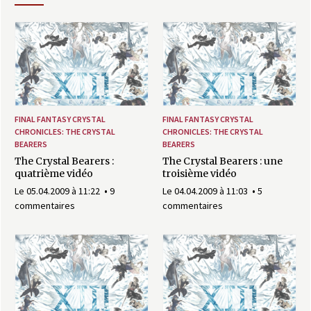
a
s
y
R
FINAL FANTASY CRYSTAL
FINAL FANTASY CRYSTAL
i
CHRONICLES: THE CRYSTAL
CHRONICLES: THE CRYSTAL
BEARERS
BEARERS
The Crystal Bearers :
The Crystal Bearers : une
n
quatrième vidéo
troisième vidéo
Le 05.04.2009 à 11:22
9
Le 04.04.2009 à 11:03
5
g
commentaires
commentaires