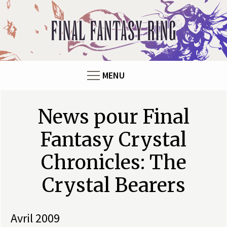
F
i
n
MENU
a
l
Pages
News pour Final
F
Fantasy Crystal
a
Chronicles: The
n
Crystal Bearers
t
avril 2009