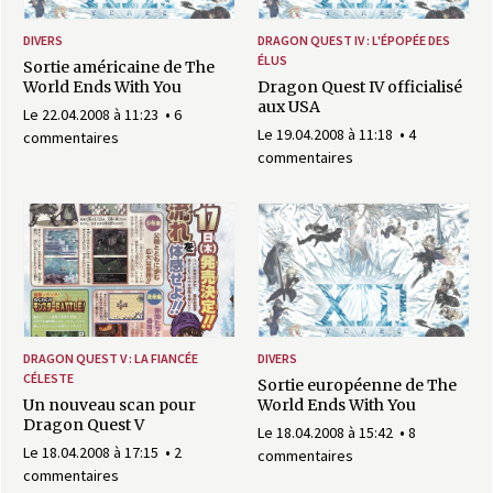
a
DIVERS
DRAGON QUEST IV : L'ÉPOPÉE DES
s
ÉLUS
Sortie américaine de The
World Ends With You
Dragon Quest IV officialisé
y
aux USA
Le 22.04.2008 à 11:23
6
Le 19.04.2008 à 11:18
4
commentaires
R
commentaires
i
n
g
DRAGON QUEST V : LA FIANCÉE
DIVERS
CÉLESTE
Sortie européenne de The
Un nouveau scan pour
World Ends With You
Dragon Quest V
Le 18.04.2008 à 15:42
8
Le 18.04.2008 à 17:15
2
commentaires
commentaires