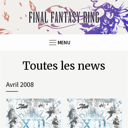
F
i
n
MENU
a
l
Pages
Toutes les news
F
avril 2008
a
n
t