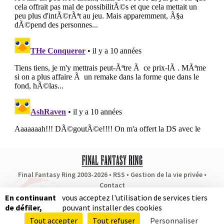
Final Fantasy Ring 2003-2026 •
RSS
•
Gestion de la vie privée
•
Contact
Partenaires
:
RPG Soluce
•
Dragon Quest Fan
•
Puissance Zelda
En continuant
vous acceptez l'utilisation de services tiers
de défiler,
pouvant installer des cookies
Autres actualités
Tout accepter
Tout refuser
Personnaliser