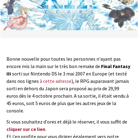
a
s
y
R
Bonne nouvelle pour toutes les personnes n'ayant pas
i
encore mis la main sur le très bon remake de
Final Fantasy
III
sorti sur Nintendo DS le 3 mai 2007 en Europe (et testé
n
dans nos lignes
à cette adresse
), le RPG auparavant jamais
sorti en dehors du Japon sera proposé au prix de 29,99
g
euros dès le 4 octobre prochain. A sa sortie, il était vendu à
45 euros, soit 5 euros de plus que les autres jeux de la
console.
Si vous souhaitez d'ores et déjà le réserver, il vous suffit de
cliquer sur ce lien
.
Et j'en profite pour vous diriger également vers notre