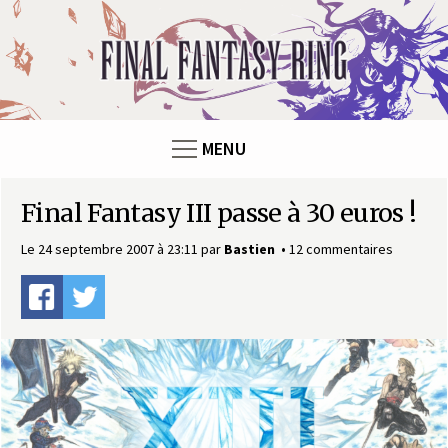
Panneau de gestion des cookies
F
i
n
MENU
a
Final Fantasy III passe à 30 euros !
l
Le 24 septembre 2007 à 23:11
par
Bastien
12 commentaires
F
a
n
t