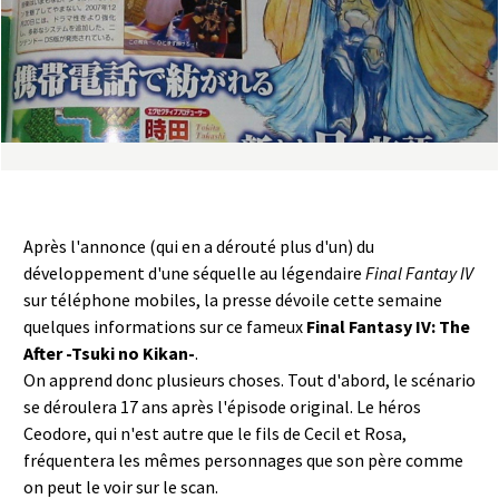
a
s
y
R
i
Après l'annonce (qui en a dérouté plus d'un) du
n
développement d'une séquelle au légendaire
Final Fantay IV
sur téléphone mobiles, la presse dévoile cette semaine
g
quelques informations sur ce fameux
Final Fantasy IV: The
After -Tsuki no Kikan-
.
On apprend donc plusieurs choses. Tout d'abord, le scénario
se déroulera 17 ans après l'épisode original. Le héros
Ceodore, qui n'est autre que le fils de Cecil et Rosa,
fréquentera les mêmes personnages que son père comme
on peut le voir sur le scan.