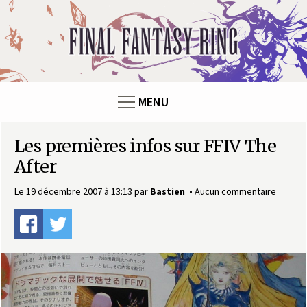
Panneau de gestion des cookies
F
i
n
MENU
a
Les premières infos sur FFIV The
l
After
F
Le 19 décembre 2007 à 13:13
par
Bastien
Aucun commentaire
a
n
t