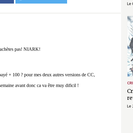
Le 
CRI
Cr
re
Le 