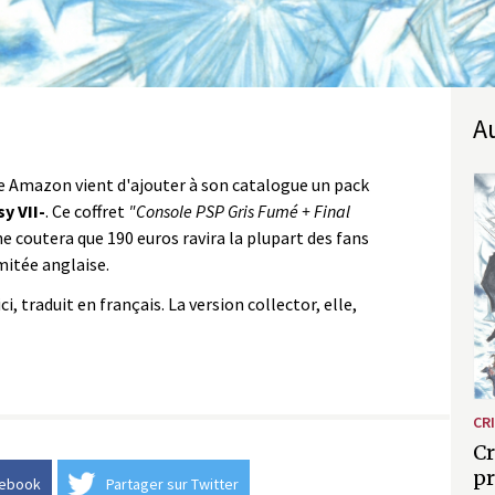
ne Amazon vient d'ajouter à son catalogue un pack
sy VII-
. Ce coffret
"Console PSP Gris Fumé + Final
ne coutera que 190 euros ravira la plupart des fans
imitée anglaise.
ci, traduit en français. La version collector, elle,
CRI
Cr
pr
cebook
Partager sur Twitter