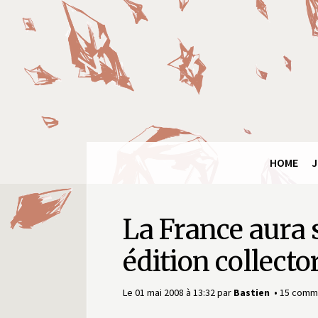
Panneau de gestion des cookies
Final
Fantasy
Ring
HOME
J
La France aura 
édition collecto
Le 01 mai 2008 à 13:32
par
Bastien
15 comm