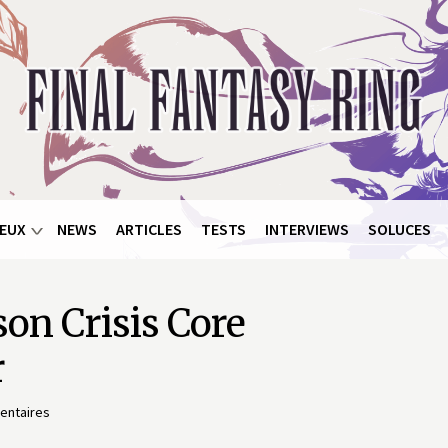
EUX
NEWS
ARTICLES
TESTS
INTERVIEWS
SOLUCES
son Crisis Core
r
entaires