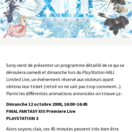
a
s
y
R
i
Sony vient de présenter un programme détaillé de ce qui se
n
déroulera samedi et dimanche lors du
PlayStation HALL
Limited Live
, un événement réservé aux visiteurs ayant
g
obtenu leur ticket (retiré on ne sait pas trop comment...).
Parmi les différentes animations annoncées on trouve ça :
Dimanche 12 octobre 2008, 16:00~16:45
FINAL FANTASY XIII Premiere Live
PLAYSTATION 3
Alors soyons clair, ces 45 minutes peuvent très bien être