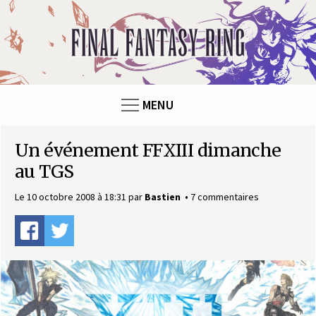
Panneau de gestion des cookies
F
i
n
MENU
a
Un événement FFXIII dimanche
l
au TGS
F
Le 10 octobre 2008 à 18:31
par
Bastien
7 commentaires
a
n
t