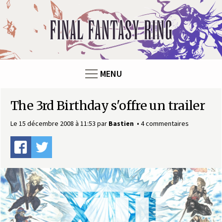
Panneau de gestion des cookies
F
i
n
MENU
a
The 3rd Birthday s'offre un trailer
l
Le 15 décembre 2008 à 11:53
par
Bastien
4 commentaires
F
a
n
t