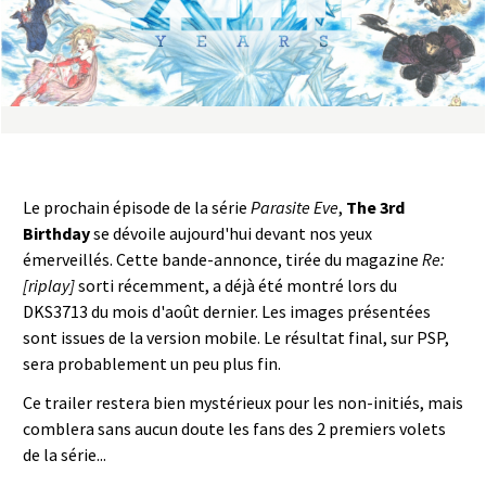
a
s
y
R
Le prochain épisode de la série
Parasite Eve
,
The 3rd
i
Birthday
se dévoile aujourd'hui devant nos yeux
émerveillés. Cette bande-annonce, tirée du magazine
Re:
n
[riplay]
sorti récemment, a déjà été montré lors du
DKS3713 du mois d'août dernier. Les images présentées
g
sont issues de la version mobile. Le résultat final, sur PSP,
sera probablement un peu plus fin.
Ce trailer restera bien mystérieux pour les non-initiés, mais
comblera sans aucun doute les fans des 2 premiers volets
de la série...