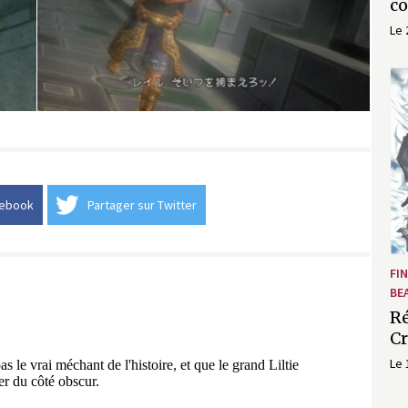
c
Le 
cebook
Partager sur Twitter
FI
BE
Ré
Cr
Le 