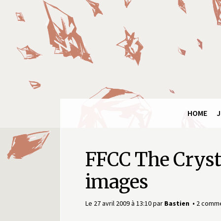
Panneau de gestion des cookies
Final
Fantasy
Ring
HOME
J
FFCC The Crysta
images
Le 27 avril 2009 à 13:10
par
Bastien
2 comme