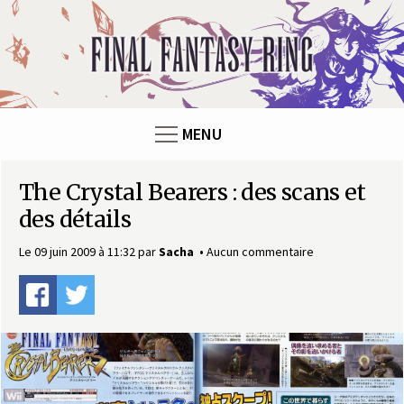
Panneau de gestion des cookies
F
i
n
MENU
a
The Crystal Bearers : des scans et
l
des détails
F
Le 09 juin 2009 à 11:32
par
Sacha
Aucun commentaire
a
n
t