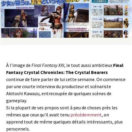
a
s
y
R
i
À l'image de
Final Fantasy XIII
, le tout aussi ambitieux
Final
n
Fantasy Crystal Chronicles: The Crystal Bearers
continue de faire parler de lui cette semaine. On commence
g
par une courte interview du producteur et scénariste
Akitoshi Kawazu, entrecoupée de quelques scènes de
gameplay.
Si la plupart de ses propos sont à peu de choses près les
mêmes que ceux qu'il avait tenu
précédemment
, on
apprend tout de même quelques détails intéressants, plus
personnels.