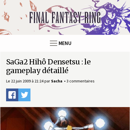
F
i
n
MENU
a
SaGa2 Hihô Densetsu : le
l
gameplay détaillé
F
Le 22 juin 2009 à 21:24
par
Sacha
3 commentaires
a
n
t