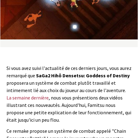
a
s
y
R
i
Si vous avez suivi l'actualité de ces derniers jours, vous aurez
n
remarqué que
SaGa2 Hihô Densetsu: Goddess of Destiny
proposera un système de combat plutôt travaillé et
g
intimement lié aux choix du joueur au cours de l'aventure.
La semaine dernière
, nous vous présentions deux vidéos
illustrant ces nouveautés. Aujourd'hui, Famitsu nous
propose une petite explication de leur fonctionnement, qui
était jusqu'ici un peu flou.
Ce remake propose un système de combat appelé "Chain