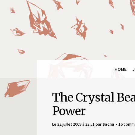
Panneau de gestion des cookies
Final
Fantasy
Ring
HOME
J
The Crystal Be
Power
Le 22 juillet 2009 à 23:51
par
Sacha
16 comme