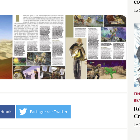
c
Le 
FI
BE
Ré
cebook
Partager sur Twitter
Cr
Le 