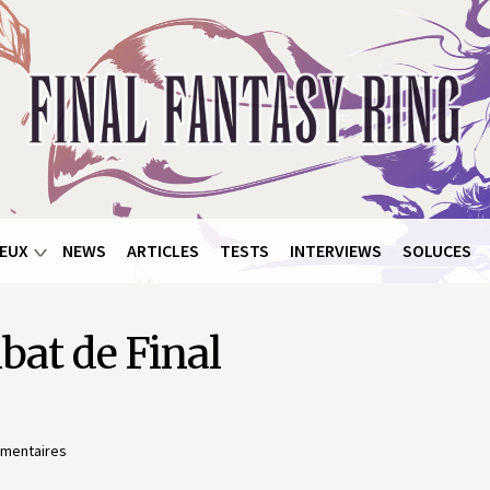
EUX
NEWS
ARTICLES
TESTS
INTERVIEWS
SOLUCES
mbat de Final
mentaires