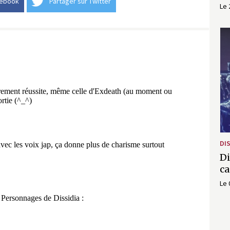
cebook
Partager sur Twitter
Le 
DIS
Di
ca
Le 