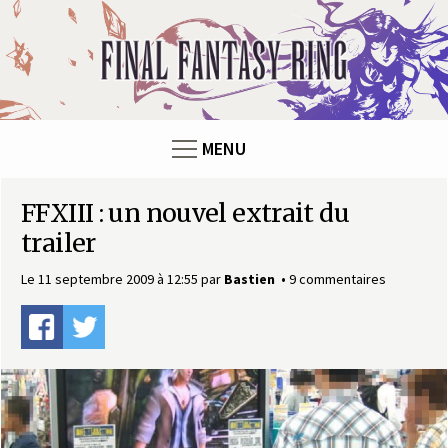
Panneau de gestion des cookies
F
i
n
MENU
a
FFXIII : un nouvel extrait du
l
trailer
F
Le 11 septembre 2009 à 12:55
par
Bastien
9 commentaires
a
n
t