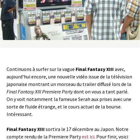
a
s
y
R
i
Continuons à surfer sur la vague
Final Fantasy XIII
avec,
n
aujourd'hui encore, une nouvelle vidéo issue de la télévision
japonaise montrant un morceau du trailer diffusé lors de la
g
Final Fantasy XIII Premiere Party
dont on vous a tant parlé.
On y voit notamment la fameuse Serah aux prises avec une
sorte de fluide étrange, et le cours actuel de la bourse.
Intéressant.
Final Fantasy XIII
sortira le 17 décembre au Japon. Notre
compte rendu de la Premiere Party
est ici
. Pour finir, voici