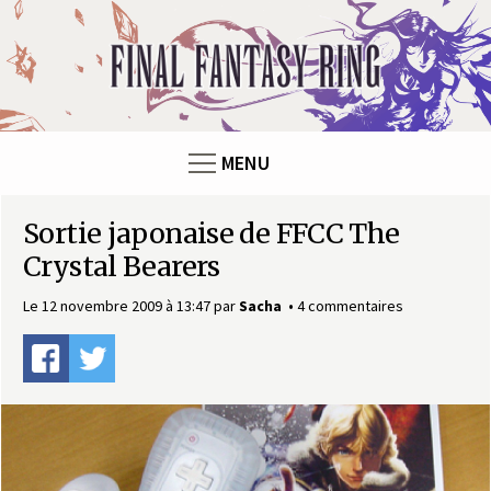
Panneau de gestion des cookies
F
i
n
MENU
a
Sortie japonaise de FFCC The
l
Crystal Bearers
F
Le 12 novembre 2009 à 13:47
par
Sacha
4 commentaires
a
n
t