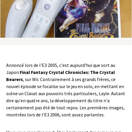
a
s
y
R
i
Annoncé lors de l'E3 2005, c'est aujourd'hui que sort au
n
Japon
Final Fantasy Crystal Chronicles: The Crystal
Bearers
, sur Wii. Contrairement à ses grands frères, ce
g
nouvel épisode se focalise sur le jeu en solo, en mettant en
scène un Clavat aux pouvoirs très particuliers, Layle. Autant
dire qu'en quatre ans, la développement du titre n'a
certainement pas été de tout repos. Les premières images,
montrées lors de l'E3 2006, sont assez parlantes.