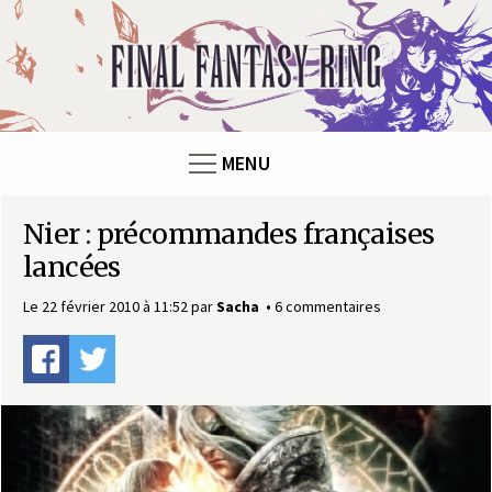
Panneau de gestion des cookies
F
i
n
MENU
a
Nier : précommandes françaises
l
lancées
F
Le 22 février 2010 à 11:52
par
Sacha
6 commentaires
a
n
t