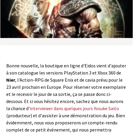
a
s
y
R
i
Bonne nouvelle, la boutique en ligne d'Eidos vient d'ajouter
n
à son catalogue les versions PlayStation 3 et Xbox 360 de
Nier
, l'Action-RPG de Square Enix et de cavia prévu pour le
g
23 avril prochain en Europe. Pour réserver votre exemplaire
et le recevoir le jour de sa sortie, ça se passe donc ci-
dessous. Et si vous hésitez encore, sachez que nous aurons
la chance d'
interviewer dans quelques jours Yosuke Saito
(producteur) et d'assister à une démonstration du jeu. Bien
évidemment, nous vous proposerons un compte-rendu
complet de ce petit événement, qui nous permettra