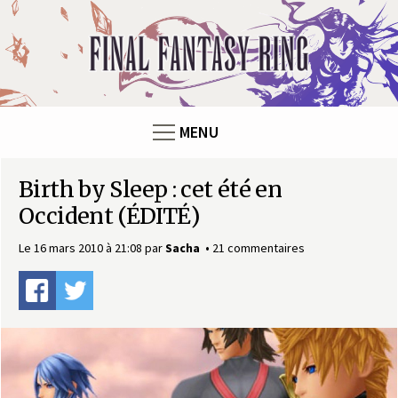
F
i
n
MENU
a
Birth by Sleep : cet été en
l
Occident (ÉDITÉ)
F
Le 16 mars 2010 à 21:08
par
Sacha
21 commentaires
a
n
t