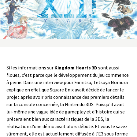
a
s
y
R
i
Si les informations sur
Kingdom Hearts 3D
sont aussi
n
floues, c'est parce que le développement du jeu commence
à peine. Dans une interview pour Famitsu, Tetsuya Nomura
g
explique en effet que Square Enix avait décidé de lancer le
projet après avoir pris connaissance des premiers détails
sur la console concernée, la Nintendo 3DS. Puisqu'il avait
lui-même une vague idée de gameplay et d'histoire qui se
prêteraient bien aux caractéristiques de la 3DS, la
réalisation d'une démo avait alors débuté. Et vous le savez
sûrement, elle est actuellement diffusée à l'E3 sous forme