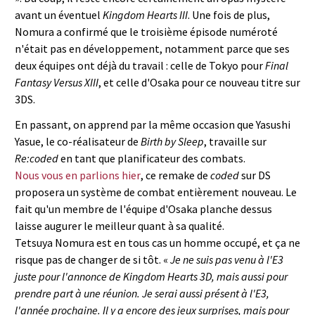
avant un éventuel
Kingdom Hearts III
. Une fois de plus,
Nomura a confirmé que le troisième épisode numéroté
n'était pas en développement, notamment parce que ses
deux équipes ont déjà du travail : celle de Tokyo pour
Final
Fantasy Versus XIII
, et celle d'Osaka pour ce nouveau titre sur
3DS.
En passant, on apprend par la même occasion que Yasushi
Yasue, le co-réalisateur de
Birth by Sleep
, travaille sur
Re:coded
en tant que planificateur des combats.
Nous vous en parlions hier
, ce remake de
coded
sur DS
proposera un système de combat entièrement nouveau. Le
fait qu'un membre de l'équipe d'Osaka planche dessus
laisse augurer le meilleur quant à sa qualité.
Tetsuya Nomura est en tous cas un homme occupé, et ça ne
risque pas de changer de si tôt. «
Je ne suis pas venu à l'E3
juste pour l'annonce de Kingdom Hearts 3D, mais aussi pour
prendre part à une réunion. Je serai aussi présent à l'E3,
l'année prochaine. Il y a encore des jeux surprises, mais pour