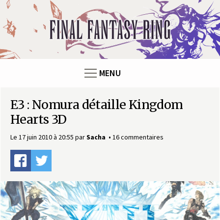
F
i
n
MENU
a
E3 : Nomura détaille Kingdom
l
Hearts 3D
F
Le 17 juin 2010 à 20:55
par
Sacha
16 commentaires
a
n
t