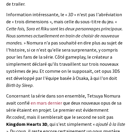
de trailer.
Information intéressante, le «
3D
» n'est pas l'abréviation
de « trois dimensions », mais celle du sous-titre du jeu. «
Cette fois, Sora et Riku sont les deux personnages principaux.
Nous sommes actuellement en train de choisir de nouveaux
mondes.
» Nomura n'a pas souhaité en dire plus au sujet de
l'histoire, si ce n'est qu'elle sera surprenante, y compris
pour les fans de la série. Côté gameplay, le créateur a
simplement déclaré qu'ils travaillent sur trois nouveaux
systèmes de jeu. Et comme on le supposait, cet opus 3DS
est développé par l'équipe basée à Osaka, à qui l'on doit
Birth by Sleep
.
Concernant la série dans son ensemble, Tetsuya Nomura
avait confié
en mars dernier
que deux nouveaux opus de sa
série étaient en projet. Le premier est évidemment
Re:coded
, mais il semblerait que le second ne soit pas
Kingdom Hearts 3D
, qui s'est simplement «
ajouté à la liste
». Du coup, il reste encore certainement un opus mystère