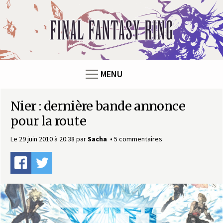
Panneau de gestion des cookies
F
i
n
MENU
a
Nier : dernière bande annonce
l
pour la route
F
Le 29 juin 2010 à 20:38
par
Sacha
5 commentaires
a
n
t