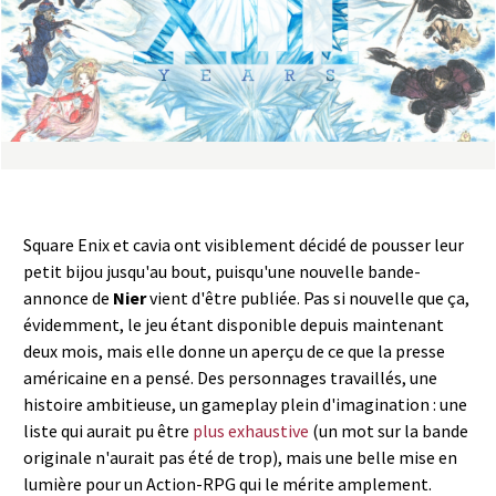
a
s
y
R
i
Square Enix et cavia ont visiblement décidé de pousser leur
n
petit bijou jusqu'au bout, puisqu'une nouvelle bande-
annonce de
Nier
vient d'être publiée. Pas si nouvelle que ça,
g
évidemment, le jeu étant disponible depuis maintenant
deux mois, mais elle donne un aperçu de ce que la presse
américaine en a pensé. Des personnages travaillés, une
histoire ambitieuse, un gameplay plein d'imagination : une
liste qui aurait pu être
plus exhaustive
(un mot sur la bande
originale n'aurait pas été de trop), mais une belle mise en
lumière pour un Action-RPG qui le mérite amplement.