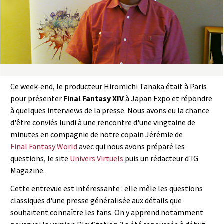
a
s
y
R
Ce week-end, le producteur Hiromichi Tanaka était à Paris
i
pour présenter
Final Fantasy XIV
à Japan Expo et répondre
à quelques interviews de la presse. Nous avons eu la chance
n
d'être conviés lundi à une rencontre d'une vingtaine de
minutes en compagnie de notre copain Jérémie de
g
Final Fantasy World
avec qui nous avons préparé les
questions, le site
Univers Virtuels
puis un rédacteur d'IG
Magazine.
Cette entrevue est intéressante : elle mêle les questions
classiques d'une presse généralisée aux détails que
souhaitent connaître les fans. On y apprend notamment