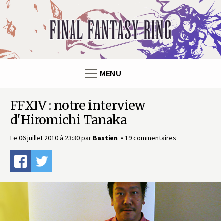
F
i
n
MENU
a
FFXIV : notre interview
l
d'Hiromichi Tanaka
F
Le 06 juillet 2010 à 23:30
par
Bastien
19 commentaires
a
n
t