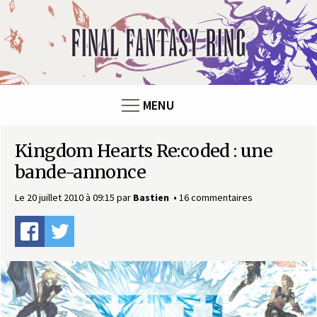
Panneau de gestion des cookies
F
i
n
MENU
a
Kingdom Hearts Re:coded : une
l
bande-annonce
F
Le 20 juillet 2010 à 09:15
par
Bastien
16 commentaires
a
n
t