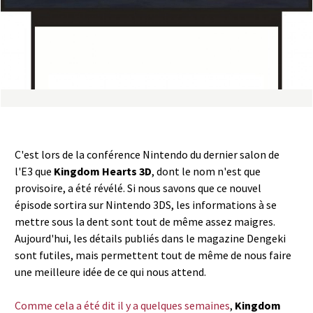
a
s
y
R
i
C'est lors de la conférence Nintendo du dernier salon de
n
l'E3 que
Kingdom Hearts 3D
, dont le nom n'est que
provisoire, a été révélé. Si nous savons que ce nouvel
g
épisode sortira sur Nintendo 3DS, les informations à se
mettre sous la dent sont tout de même assez maigres.
Aujourd'hui, les détails publiés dans le magazine Dengeki
sont futiles, mais permettent tout de même de nous faire
une meilleure idée de ce qui nous attend.
Comme cela a été dit il y a quelques semaines
,
Kingdom