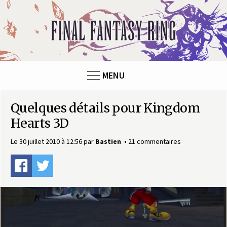
Panneau de gestion des cookies
F
i
n
MENU
a
Quelques détails pour Kingdom
l
Hearts 3D
F
Le 30 juillet 2010 à 12:56
par
Bastien
21 commentaires
a
n
t