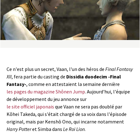
a
s
y
R
i
Ce n'est plus un secret, Vaan, l'un des héros de
Final Fantasy
n
XII
, fera partie du casting de
Dissidia duodecim -Final
Fantasy-
, comme en attestaient la semaine dernière
g
les pages du magazine Shônen Jump
. Aujourd'hui, l'équipe
de développement du jeu annonce sur
le site officiel japonais
que Vaan ne sera pas doublé par
Kôhei Takeda, qui s'était chargé de sa voix dans l'épisode
original, mais par Kenshō Ono, qui incarne notamment
Harry Potter
et Simba dans
Le Roi Lion
.