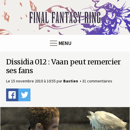
Panneau de gestion des cookies
F
i
n
MENU
a
Dissidia 012 : Vaan peut remercier
l
ses fans
F
Le 15 novembre 2010 à 10:55
par
Bastien
31 commentaires
a
n
t