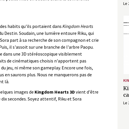
Le 
des habits qu'ils portaient dans
Kingdom Hearts
du Destin. Soudain, une lumière entoure Riku, qui
, Sora part à sa recherche de son compagnon et crie
uis, il s'assoit sur une branche de l'arbre Paopu.
ée dans une 3D stéréoscopique visiblement
aits de cinématiques choisis n'apportent pas
 du jeu, ni même son gameplay. Encore une fois,
ous en saurons plus. Nous ne manquerons pas de
KI
t là.
Ki
elques images de
Kingdom Hearts 3D
vient d'être
ca
 dix secondes. Soyez attentif, Riku et Sora
Le 