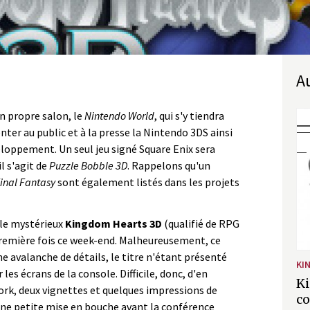
n propre salon, le
Nintendo World
, qui s'y tiendra
enter au public et à la presse la Nintendo 3DS ainsi
eloppement. Un seul jeu signé Square Enix sera
l s'agit de
Puzzle Bobble 3D
. Rappelons qu'un
inal Fantasy
sont également listés dans les projets
 le mystérieux
Kingdom Hearts 3D
(qualifié de RPG
première fois ce week-end. Malheureusement, ce
e avalanche de détails, le titre n'étant présenté
KI
 les écrans de la console. Difficile, donc, d'en
Ki
ork, deux vignettes et quelques impressions de
c
 Une petite mise en bouche avant la conférence