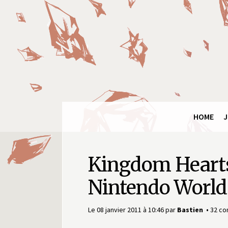
Final
Fantasy
Ring
HOME
J
Kingdom Hearts
Nintendo World
Le 08 janvier 2011 à 10:46
par
Bastien
32 co