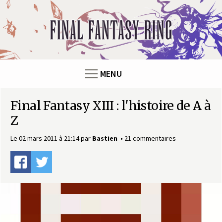
Panneau de gestion des cookies
F
i
n
MENU
a
Final Fantasy XIII : l'histoire de A à
l
Z
F
Le 02 mars 2011 à 21:14
par
Bastien
21 commentaires
a
n
t