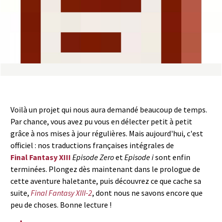
a
s
y
R
i
Voilà un projet qui nous aura demandé beaucoup de temps.
n
Par chance, vous avez pu vous en délecter petit à petit
grâce à nos mises à jour régulières. Mais aujourd'hui, c'est
g
officiel : nos traductions françaises intégrales de
Final Fantasy XIII
Episode Zero
et
Episode i
sont enfin
terminées. Plongez dès maintenant dans le prologue de
cette aventure haletante, puis découvrez ce que cache sa
suite,
Final Fantasy XIII-2
, dont nous ne savons encore que
peu de choses. Bonne lecture !