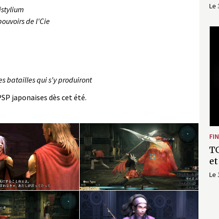
Le 
istylium
pouvoirs de l'Cie
s batailles qui s'y produiront
PSP japonaises dès cet été.
FI
TG
et
Le 