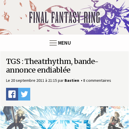
Panneau de gestion des cookies
F
i
n
MENU
a
TGS : Theatrhythm, bande-
l
annonce endiablée
F
Le 20 septembre 2011 à 21:15
par
Bastien
8 commentaires
a
n
t