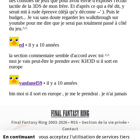
Final Fantasy Ring 2003-2026 •
RSS
•
Gestion de la vie privée
•
Contact
Partenaires
:
RPG Soluce
•
Dragon Quest Fan
•
Puissance Zelda
En continuant
vous acceptez l'utilisation de services tiers