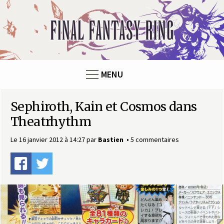
Panneau de gestion des cookies
F
i
n
MENU
a
Sephiroth, Kain et Cosmos dans
l
Theatrhythm
F
Le 16 janvier 2012 à 14:27
par
Bastien
5 commentaires
a
n
t