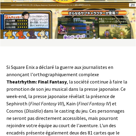
a
s
y
R
i
Si Square Enix a déclaré la guerre aux journalistes en
n
annonçant l'orthographiquement complexe
Theatrhythm: Final Fantasy
, la société continue à faire la
g
promotion de son jeu musical dans la presse japonaise. Ce
week-end, la presse japonaise révélait la présence de
Sephiroth (
Final Fantasy VII
), Kain (
Final Fantasy IV
) et
Cosmos (
Dissidia
) dans le casting du jeu. Ces personnages
ne seront pas directement accessibles, mais pourront
rejoindre votre équipe au court de l'aventure. L'un des
encadrés présente également deux des 81 cartes que le