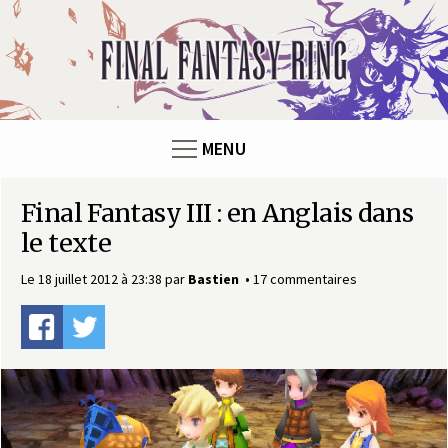
Panneau de gestion des cookies
F
i
n
MENU
a
Final Fantasy III : en Anglais dans
l
le texte
F
Le 18 juillet 2012 à 23:38
par
Bastien
17 commentaires
a
n
t