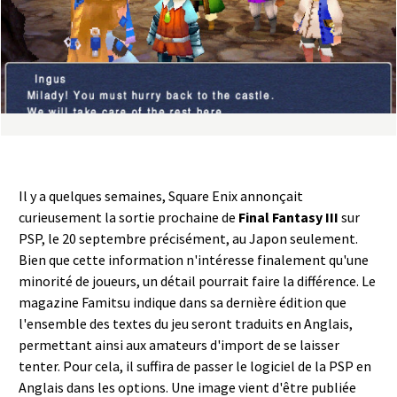
a
s
y
R
i
Il y a quelques semaines, Square Enix annonçait
n
curieusement la sortie prochaine de
Final Fantasy III
sur
PSP, le 20 septembre précisément, au Japon seulement.
g
Bien que cette information n'intéresse finalement qu'une
minorité de joueurs, un détail pourrait faire la différence. Le
magazine Famitsu indique dans sa dernière édition que
l'ensemble des textes du jeu seront traduits en Anglais,
permettant ainsi aux amateurs d'import de se laisser
tenter. Pour cela, il suffira de passer le logiciel de la PSP en
Anglais dans les options. Une image vient d'être publiée