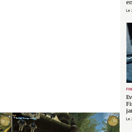
en
Le 
FI
Ev
Fi
ja
Le 