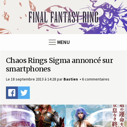
Panneau de gestion des cookies
F
i
n
MENU
a
Chaos Rings Sigma annoncé sur
l
smartphones
F
Le 18 septembre 2013 à 14:28
par
Bastien
6 commentaires
a
n
t