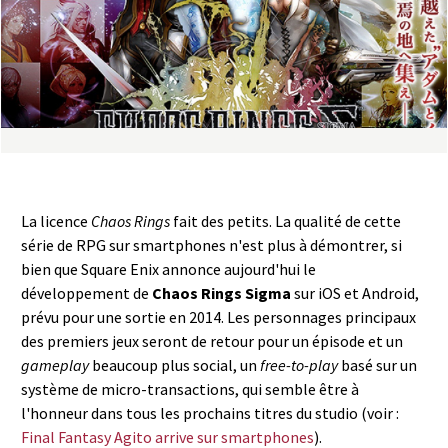
a
s
y
R
i
La licence
Chaos Rings
fait des petits. La qualité de cette
n
série de RPG sur smartphones n'est plus à démontrer, si
bien que Square Enix annonce aujourd'hui le
g
développement de
Chaos Rings Sigma
sur iOS et Android,
prévu pour une sortie en 2014. Les personnages principaux
des premiers jeux seront de retour pour un épisode et un
gameplay
beaucoup plus social, un
free-to-play
basé sur un
système de micro-transactions, qui semble être à
l'honneur dans tous les prochains titres du studio (voir :
Final Fantasy Agito arrive sur smartphones
).