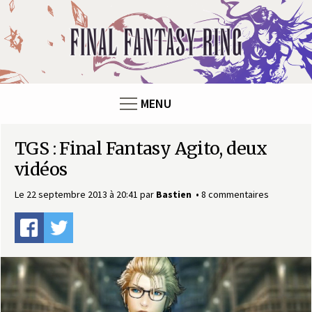
Panneau de gestion des cookies
F
i
n
MENU
a
TGS : Final Fantasy Agito, deux
l
vidéos
F
Le 22 septembre 2013 à 20:41
par
Bastien
8 commentaires
a
n
t