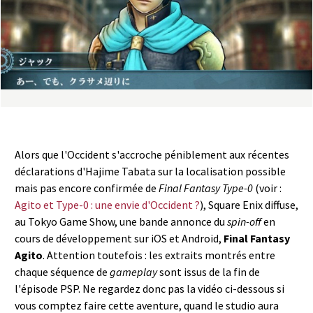
a
s
y
R
i
Alors que l'Occident s'accroche péniblement aux récentes
n
déclarations d'Hajime Tabata sur la localisation possible
mais pas encore confirmée de
Final Fantasy Type-0
(voir :
g
Agito et Type-0 : une envie d'Occident ?
), Square Enix diffuse,
au Tokyo Game Show, une bande annonce du
spin-off
en
cours de développement sur iOS et Android,
Final Fantasy
Agito
. Attention toutefois : les extraits montrés entre
chaque séquence de
gameplay
sont issus de la fin de
l'épisode PSP. Ne regardez donc pas la vidéo ci-dessous si
vous comptez faire cette aventure, quand le studio aura