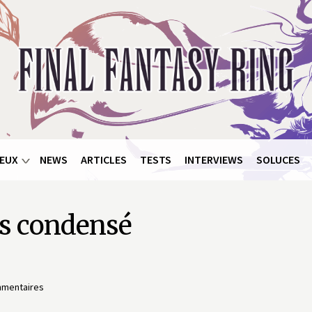
EUX
NEWS
ARTICLES
TESTS
INTERVIEWS
SOLUCES
os condensé
mmentaires