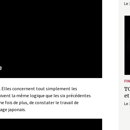
Le 
FI
s. Elles concernent tout simplement les
TG
et
uivent la même logique que les six précédentes
ne fois de plus, de constater le travail de
Le 
lage japonais.