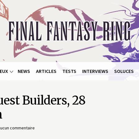
EUX
NEWS
ARTICLES
TESTS
INTERVIEWS
SOLUCES
est Builders, 28
n
ucun commentaire